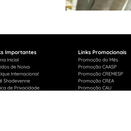
ks Importantes
Links Promocionais
na Inicial
Promoção do Mês
idos de Noiva
Promoção CAASP
ique Internacional
Promoção CREMESP
iê Shadevenne
Promoção CREA
tica de Privacidade
Promoção CAU
tica de Cookies