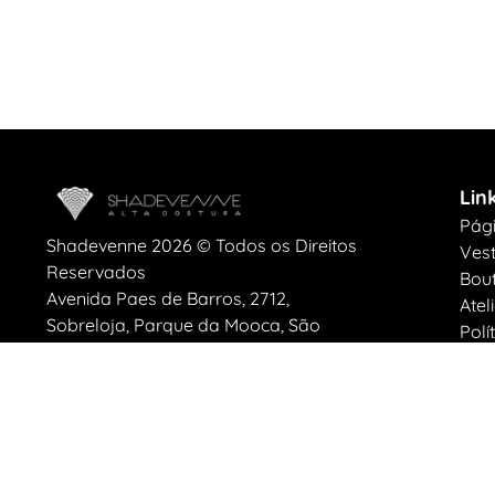
Lin
Pági
Shadevenne 2026 © Todos os Direitos
Vest
Reservados
Bout
Avenida Paes de Barros, 2712,
Atel
Sobreloja, Parque da Mooca, São
Polí
Paulo, SP, CEP 03149-000
Polí