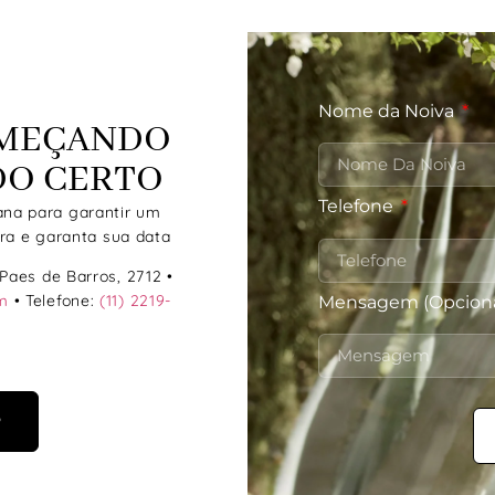
Nome da Noiva
OMEÇANDO
DO CERTO
Telefone
na para garantir um
ra e garanta sua data
Paes de Barros, 2712 •
m
• Telefone:
(11) 2219-
Mensagem (Opciona
P