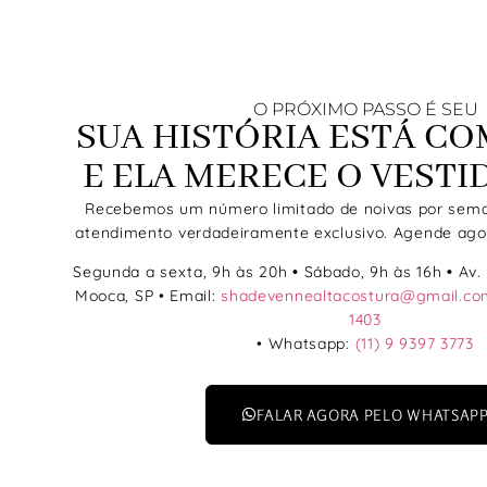
O PRÓXIMO PASSO É SEU
SUA HISTÓRIA ESTÁ C
E ELA MERECE O VESTI
Recebemos um número limitado de noivas por sema
atendimento verdadeiramente exclusivo. Agende ago
Segunda a sexta, 9h às 20h
•
Sábado, 9h às 16h
•
Av. 
Mooca, SP • Email:
shadevennealtacostura@gmail.co
1403
• Whatsapp:
(11) 9 9397 3773
FALAR AGORA PELO WHATSAP