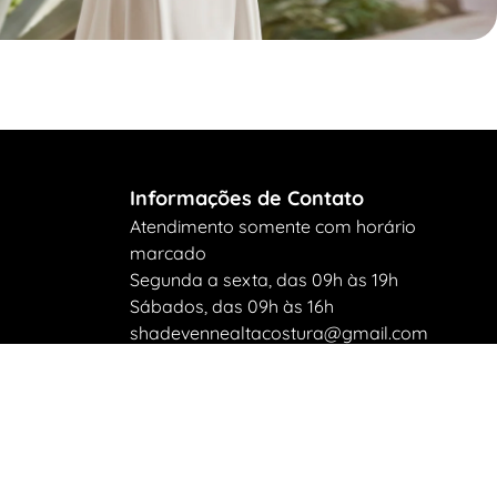
Informações de Contato
Atendimento somente com horário
marcado
Segunda a sexta, das 09h às 19h
Sábados, das 09h às 16h
shadevennealtacostura@gmail.com
Telefone: +55 (11) 2219 1403
WhatsApp: +55 (11) 9 9397 3773