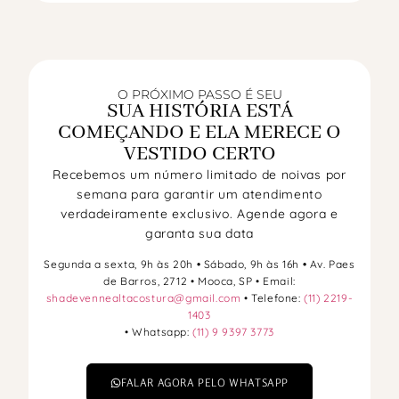
O PRÓXIMO PASSO É SEU
SUA HISTÓRIA ESTÁ
COMEÇANDO E ELA MERECE O
VESTIDO CERTO
Recebemos um número limitado de noivas por
semana para garantir um atendimento
verdadeiramente exclusivo. Agende agora e
garanta sua data
Segunda a sexta, 9h às 20h
•
Sábado, 9h às 16h
•
Av. Paes
de Barros, 2712 • Mooca, SP • Email:
shadevennealtacostura@gmail.com
• Telefone:
(11) 2219-
1403
• Whatsapp:
(11) 9 9397 3773
FALAR AGORA PELO WHATSAPP