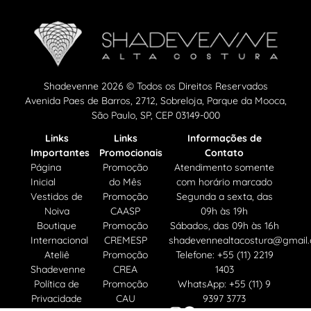
Shadevenne 2026 © Todos os Direitos Reservados
Avenida Paes de Barros, 2712, Sobreloja, Parque da Mooca,
São Paulo, SP, CEP 03149-000
Links
Links
Informações de
Importantes
Promocionais
Contato
Página
Promoção
Atendimento somente
Inicial
do Mês
com horário marcado
Vestidos de
Promoção
Segunda a sexta, das
Noiva
CAASP
09h às 19h
Boutique
Promoção
Sábados, das 09h às 16h
Internacional
CREMESP
shadevennealtacostura@gmail
Ateliê
Promoção
Telefone: +55 (11) 2219
Shadevenne
CREA
1403
Política de
Promoção
WhatsApp: +55 (11) 9
Privacidade
CAU
9397 3773