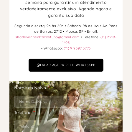
semana para garantir um atendimento
verdadeiramente exclusivo. Agende agora e
garanta sua data
Segunda a sexta, 9h às 20h
•
Sábado, 9h às 16h
•
Av. Paes
de Barros, 2712 • Mooca, SP • Email:
shadevennealtacostura@gmail.com
• Telefone:
(11) 2219-
1403
• Whatsapp:
(11) 9 9397 3773
FALAR AGORA PELO WHATSAPP
Nome da Noiva
Telefone