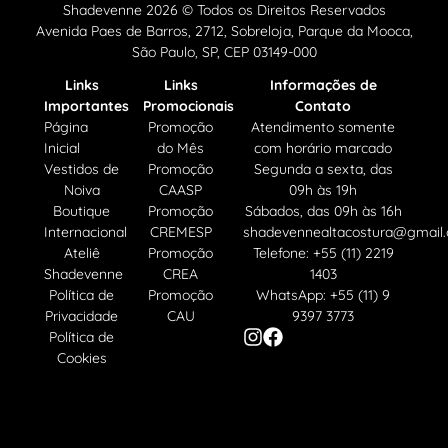
Shadevenne 2026 © Todos os Direitos Reservados
Avenida Paes de Barros, 2712, Sobreloja, Parque da Mooca,
São Paulo, SP, CEP 03149-000
Links
Links
Informações de
Importantes
Promocionais
Contato
Página
Promoção
Atendimento somente
Inicial
do Mês
com horário marcado
Vestidos de
Promoção
Segunda a sexta, das
Noiva
CAASP
09h às 19h
Boutique
Promoção
Sábados, das 09h às 16h
Internacional
CREMESP
shadevennealtacostura@gmail
Ateliê
Promoção
Telefone: +55 (11) 2219
Shadevenne
CREA
1403
Política de
Promoção
WhatsApp: +55 (11) 9
Privacidade
CAU
9397 3773
Política de
Cookies