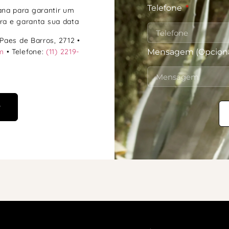
Telefone
na para garantir um
ra e garanta sua data
Paes de Barros, 2712 •
m
• Telefone:
(11) 2219-
Mensagem (Opciona
P