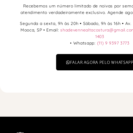
Recebemos um número limitado de noivas por sema
atendimento verdadeiramente exclusivo. Agende ago
Segunda a sexta, 9h às 20h
•
Sábado, 9h às 16h
•
Av. 
Mooca, SP • Email:
shadevennealtacostura@gmail.co
1403
• Whatsapp:
(11) 9 9397 3773
FALAR AGORA PELO WHATSAP