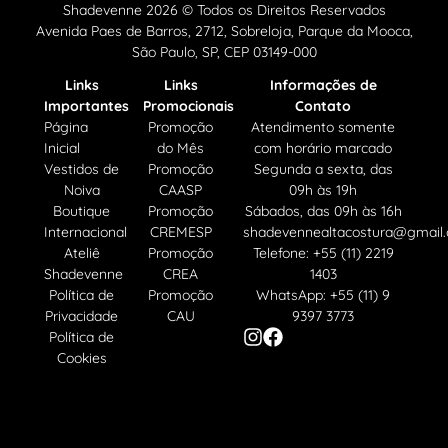
Shadevenne 2026 © Todos os Direitos Reservados
Avenida Paes de Barros, 2712, Sobreloja, Parque da Mooca,
São Paulo, SP, CEP 03149-000
Links
Links
Informações de
Importantes
Promocionais
Contato
Página
Promoção
Atendimento somente
Inicial
do Mês
com horário marcado
Vestidos de
Promoção
Segunda a sexta, das
Noiva
CAASP
09h às 19h
Boutique
Promoção
Sábados, das 09h às 16h
Internacional
CREMESP
shadevennealtacostura@gmail
Ateliê
Promoção
Telefone: +55 (11) 2219
Shadevenne
CREA
1403
Política de
Promoção
WhatsApp: +55 (11) 9
Privacidade
CAU
9397 3773
Política de
Cookies