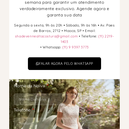
semana para garantir um atendimento
verdadeiramente exclusivo. Agende agora e
garanta sua data
Segunda a sexta, 9h às 20h
•
Sábado, 9h às 16h
•
Av. Paes
de Barros, 2712 • Mooca, SP • Email:
shadevennealtacostura@gmail.com
• Telefone:
(11) 2219-
1403
• Whatsapp:
(11) 9 9397 3773
FALAR AGORA PELO WHATSAPP
Nome da Noiva
Telefone