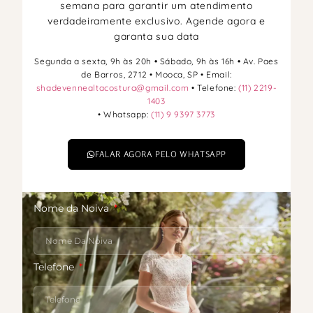
semana para garantir um atendimento
verdadeiramente exclusivo. Agende agora e
garanta sua data
Segunda a sexta, 9h às 20h
•
Sábado, 9h às 16h
•
Av. Paes
de Barros, 2712 • Mooca, SP • Email:
shadevennealtacostura@gmail.com
• Telefone:
(11) 2219-
1403
• Whatsapp:
(11) 9 9397 3773
FALAR AGORA PELO WHATSAPP
Nome da Noiva
Telefone