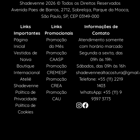
Shadevenne 2026 © Todos os Direitos Reservados
Avenida Paes de Barros, 2712, Sobreloja, Parque da Mooca,
São Paulo, SP, CEP 03149-000
Links
Links
Informações de
Importantes
Promocionais
Contato
Página
Promoção
Atendimento somente
Inicial
do Mês
com horário marcado
Vestidos de
Promoção
Segunda a sexta, das
Noiva
CAASP
09h às 19h
Boutique
Promoção
Sábados, das 09h às 16h
Internacional
CREMESP
shadevennealtacostura@gmail
Ateliê
Promoção
Telefone: +55 (11) 2219
Shadevenne
CREA
1403
Política de
Promoção
WhatsApp: +55 (11) 9
Privacidade
CAU
9397 3773
Política de
Cookies