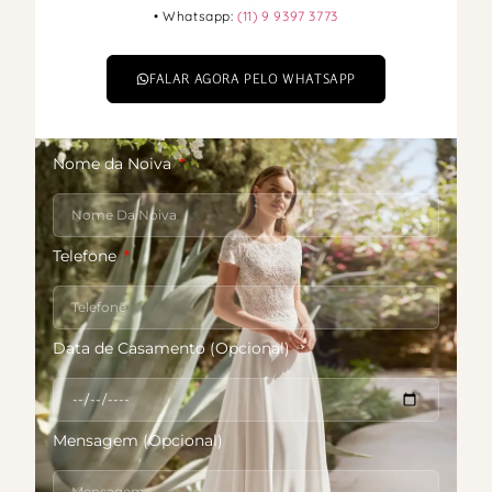
• Whatsapp:
(11) 9 9397 3773
FALAR AGORA PELO WHATSAPP
Nome da Noiva
Telefone
Data de Casamento (Opcional)
Mensagem (Opcional)