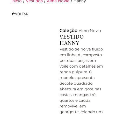
Início
/
Vestidos
/
Alma Novia
/ Hanny
VOLTAR
Coleção
Alma Novia
VESTIDO
HANNY
Vestido de noiva fluido
em linha A, composto
por duas peças em
voile com detalhes em
renda guipure. O
modelo apresenta
decote quadrado,
abertura em gota nas
costas, mangas três
quartos e cauda
removível em
georgette, criando um