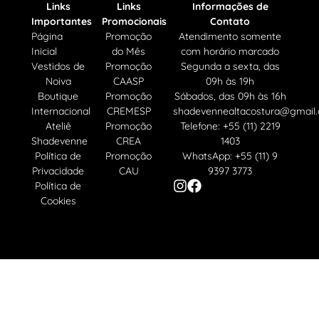
Links
Links
Informações de
Importantes
Promocionais
Contato
Página
Promoção
Atendimento somente
Inicial
do Mês
com horário marcado
Vestidos de
Promoção
Segunda a sexta, das
Noiva
CAASP
09h às 19h
Boutique
Promoção
Sábados, das 09h às 16h
Internacional
CREMESP
shadevennealtacostura@gmail
Ateliê
Promoção
Telefone: +55 (11) 2219
Shadevenne
CREA
1403
Política de
Promoção
WhatsApp: +55 (11) 9
Privacidade
CAU
9397 3773
Política de
Cookies
Esse sie é protegido por reCAPTCHA e a
Política de
Privacidade
e
Termos de Serviço
se aplicam
Desenvolvido por ASAP Soluções