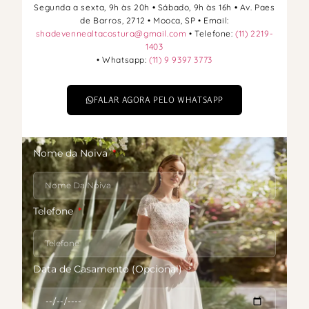
Segunda a sexta, 9h às 20h
•
Sábado, 9h às 16h
•
Av. Paes
de Barros, 2712 • Mooca, SP • Email:
shadevennealtacostura@gmail.com
• Telefone:
(11) 2219-
1403
• Whatsapp:
(11) 9 9397 3773
FALAR AGORA PELO WHATSAPP
Nome da Noiva
Telefone
Data de Casamento (Opcional)