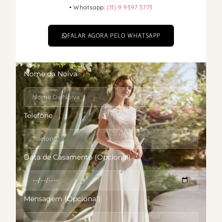
• Whatsapp:
(11) 9 9397 3773
FALAR AGORA PELO WHATSAPP
Nome da Noiva
Telefone
Data de Casamento (Opcional)
Mensagem (Opcional)