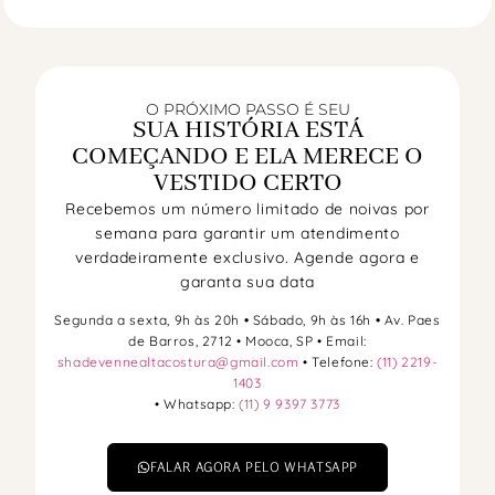
O PRÓXIMO PASSO É SEU
SUA HISTÓRIA ESTÁ
COMEÇANDO E ELA MERECE O
VESTIDO CERTO
Recebemos um número limitado de noivas por
semana para garantir um atendimento
verdadeiramente exclusivo. Agende agora e
garanta sua data
Segunda a sexta, 9h às 20h
•
Sábado, 9h às 16h
•
Av. Paes
de Barros, 2712 • Mooca, SP • Email:
shadevennealtacostura@gmail.com
• Telefone:
(11) 2219-
1403
• Whatsapp:
(11) 9 9397 3773
FALAR AGORA PELO WHATSAPP