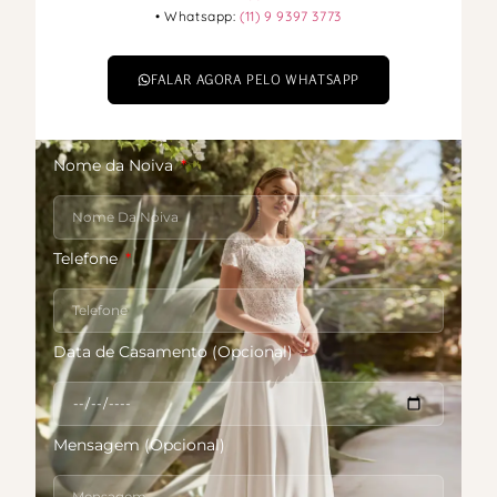
• Whatsapp:
(11) 9 9397 3773
FALAR AGORA PELO WHATSAPP
Nome da Noiva
Telefone
Data de Casamento (Opcional)
Mensagem (Opcional)