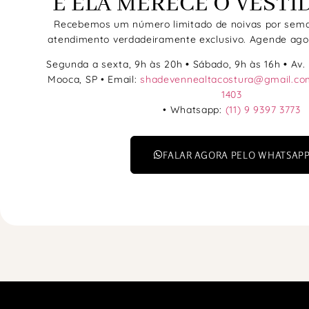
E ELA MERECE O VESTI
Recebemos um número limitado de noivas por sema
atendimento verdadeiramente exclusivo. Agende ago
Segunda a sexta, 9h às 20h
•
Sábado, 9h às 16h
•
Av. 
Mooca, SP • Email:
shadevennealtacostura@gmail.co
1403
• Whatsapp:
(11) 9 9397 3773
FALAR AGORA PELO WHATSAP