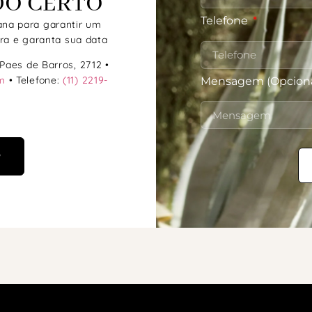
DO CERTO
Telefone
na para garantir um
ra e garanta sua data
Paes de Barros, 2712 •
m
• Telefone:
(11) 2219-
Mensagem (Opciona
P