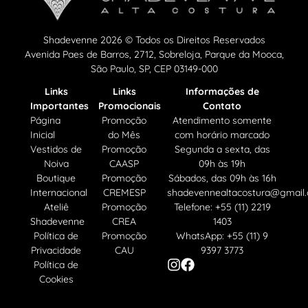
Shadevenne 2026 © Todos os Direitos Reservados
Avenida Paes de Barros, 2712, Sobreloja, Parque da Mooca,
São Paulo, SP, CEP 03149-000
Links
Links
Informações de
Importantes
Promocionais
Contato
Página
Promoção
Atendimento somente
Inicial
do Mês
com horário marcado
Vestidos de
Promoção
Segunda a sexta, das
Noiva
CAASP
09h às 19h
Boutique
Promoção
Sábados, das 09h às 16h
Internacional
CREMESP
shadevennealtacostura@gmail
Ateliê
Promoção
Telefone: +55 (11) 2219
Shadevenne
CREA
1403
Política de
Promoção
WhatsApp: +55 (11) 9
Privacidade
CAU
9397 3773
Política de
Cookies