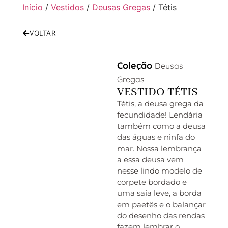
Início
/
Vestidos
/
Deusas Gregas
/ Tétis
VOLTAR
Coleção
Deusas
Gregas
VESTIDO TÉTIS
Tétis, a deusa grega da
fecundidade! Lendária
também como a deusa
das águas e ninfa do
mar. Nossa lembrança
a essa deusa vem
nesse lindo modelo de
corpete bordado e
uma saia leve, a borda
em paetês e o balançar
do desenho das rendas
fazem lembrar o