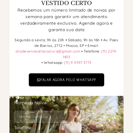
VESTIDO CERTO
Recebemos um número limitado de noivas por
semana para garantir um atendimento
verdadeiramente exclusivo. Agende agora e
garanta sua data
Segunda a sexta, 9h às 20h
•
Sábado, 9h às 16h
•
Av. Paes
de Barros, 2712 • Mooca, SP • Email:
shadevennealtacostura@gmail.com
• Telefone:
(11) 2219-
1403
• Whatsapp:
(11) 9 9397 3773
FALAR AGORA PELO WHATSAPP
Nome da Noiva
Telefone